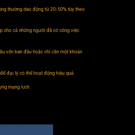
hồng thường dao động từ 20-50% tùy theo
 hợp cho cả những người đã có công việc
 cầu vốn ban đầu hoặc chỉ cần một khoản
để đại lý có thể hoạt động hiệu quả.
dựng mạng lưới.