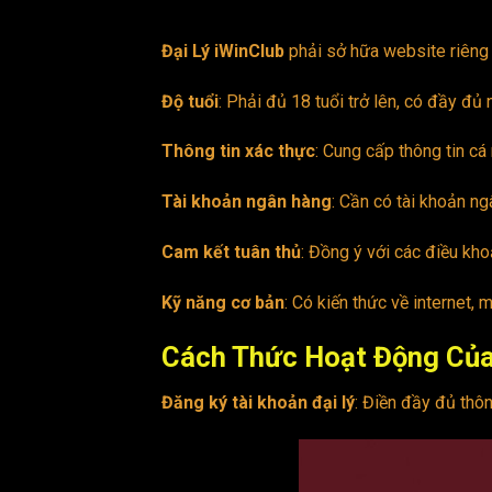
Đại Lý iWinClub
phải sở hữa website riêng
Độ tuổi
: Phải đủ 18 tuổi trở lên, có đầy đủ
Thông tin xác thực
: Cung cấp thông tin cá
Tài khoản ngân hàng
: Cần có tài khoản n
Cam kết tuân thủ
: Đồng ý với các điều kho
Kỹ năng cơ bản
: Có kiến thức về internet, 
Cách Thức Hoạt Động Của
Đăng ký tài khoản đại lý
: Điền đầy đủ thôn