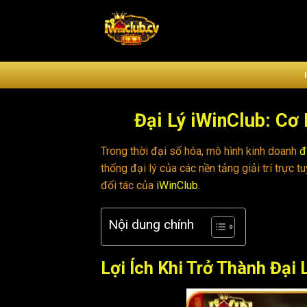
Bỏ
qua
nội
dung
Đại Lý iWinClub: Cơ
Trong thời đại số hóa, mô hình kinh doanh
đ
thống đại lý của các nền tảng giải trí trực
đối tác của
iWinClub
.
Nội dung chính
Lợi Ích Khi Trở Thành Đại 