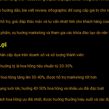
o hướng dẫn, bài viết review, infographic để cung cấp giá trị cho
hỗ trợ, giải đáp thắc mắc và tư vấn nhiệt tình cho khách hàng của
n phẩm, xu hướng marketing và tham gia các khóa đào tạo do nền 
Lợi
phân cấp dựa trên doanh số và số lượng thành viên:
 hưởng tỷ lệ hoa hồng tiêu chuẩn từ 20-30%.
lệ hoa hồng tăng lên 30-40%, được hỗ trợ marketing tốt hơn.
mạng lưới lớn, hưởng 40-50% hoa hồng và nhiều ưu đãi đặc biệt.
sách hoa hồng ưu đãi nhất, được hưởng thưởng hiệu suất và các 