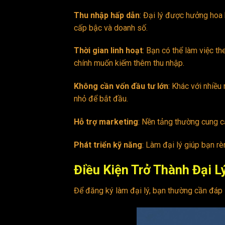
Thu nhập hấp dẫn
: Đại lý được hưởng hoa
cấp bậc và doanh số.
Thời gian linh hoạt
: Bạn có thể làm việc t
chính muốn kiếm thêm thu nhập.
Không cần vốn đầu tư lớn
: Khác với nhiều
nhỏ để bắt đầu.
Hỗ trợ marketing
: Nền tảng thường cung c
Phát triển kỹ năng
: Làm đại lý giúp bạn r
Điều Kiện Trở Thành Đại L
Để đăng ký làm đại lý, bạn thường cần đáp 