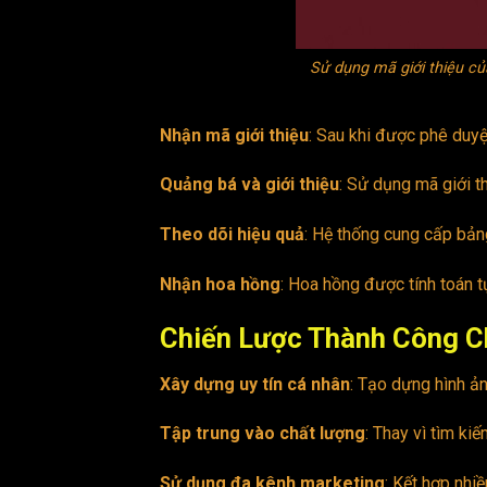
Sử dụng mã giới thiệu c
Nhận mã giới thiệu
: Sau khi được phê duyệ
Quảng bá và giới thiệu
: Sử dụng mã giới t
Theo dõi hiệu quả
: Hệ thống cung cấp bản
Nhận hoa hồng
: Hoa hồng được tính toán t
Chiến Lược Thành Công C
Xây dựng uy tín cá nhân
: Tạo dựng hình ản
Tập trung vào chất lượng
: Thay vì tìm ki
Sử dụng đa kênh marketing
: Kết hợp nhi