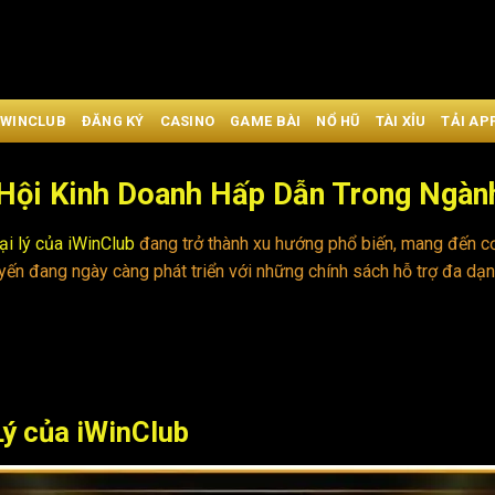
IWINCLUB
ĐĂNG KÝ
CASINO
GAME BÀI
NỔ HŨ
TÀI XỈU
TẢI AP
 Hội Kinh Doanh Hấp Dẫn Trong Ngành
ại lý của iWinClub
đang trở thành xu hướng phổ biến, mang đến cơ
 tuyến đang ngày càng phát triển với những chính sách hỗ trợ đa dạ
Lý của iWinClub