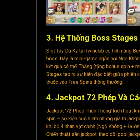
3. Hệ Thống Boss Stages
Slot Tây Du Ký tại Iwinclub có tính năng B
boss. Đây là mini-game ngắn nơi Ngộ Không
kết quả có thể: Thắng (tặng bonus spin + mu
Stages tạo ra sự kiện đặc biệt giữa phiên 
thuộc vào Free Spins thông thường.
4. Jackpot 72 Phép Và Cá
Jackpot ’72 Phép Thần Thông’ kích hoạt khi
spin – sự kiện cực hiếm nhưng giá trị jackpo
khi bộ 4 nhân vật chính (Ngộ Không + Đường
Chiến thuật săn jackpot: theo dõi pool jack