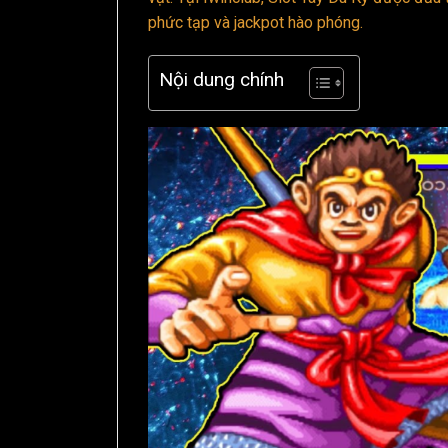
phức tạp và jackpot hào phóng.
Nội dung chính