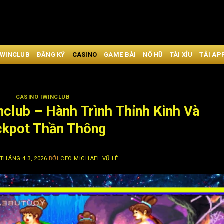
IWINCLUB
ĐĂNG KÝ
CASINO
GAME BÀI
NỔ HŨ
TÀI XỈU
TẢI AP
CASINO IWINCLUB
nclub – Hành Trình Thỉnh Kinh Và
ckpot Thần Thông
THÁNG 4 3, 2026
BỞI
CEO MICHAEL VŨ LÊ