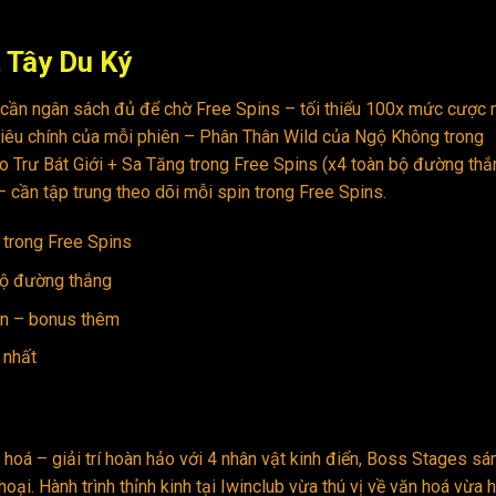
t Tây Du Ký
 Ký cần ngân sách đủ để chờ Free Spins – tối thiểu 100x mức cược
 tiêu chính của mỗi phiên – Phân Thân Wild của Ngộ Không trong
o Trư Bát Giới + Sa Tăng trong Free Spins (x4 toàn bộ đường thắ
– cần tập trung theo dõi mỗi spin trong Free Spins.
 trong Free Spins
bộ đường thắng
in – bonus thêm
 nhất
 hoá – giải trí hoàn hảo với 4 nhân vật kinh điển, Boss Stages sá
ại. Hành trình thỉnh kinh tại Iwinclub vừa thú vị về văn hoá vừa 