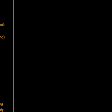
 mỗi
ng)
ng
hấp