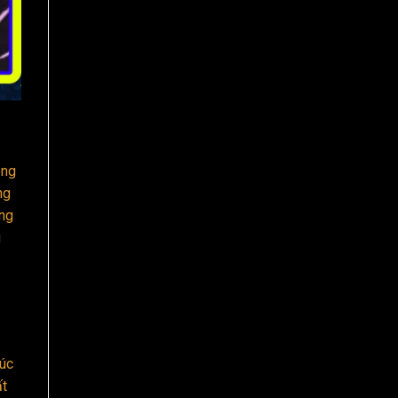
ông
ng
ờng
g
lúc
ất