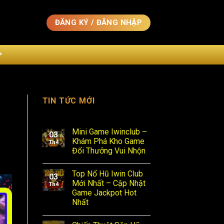
ĐĂNG KÝ / ĐĂNG NHẬP
P
TIN TỨC MỚI
Mini Game Iwinclub –
03
Khám Phá Kho Game
Th4
Đổi Thưởng Vui Nhộn
Top Nổ Hũ Iwin Club
03
Mới Nhất – Cập Nhật
Th4
Game Jackpot Hot
Nhất