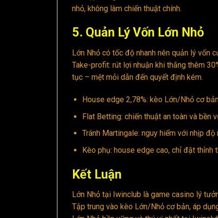
nhỏ, không làm chiến thuật chính.
5. Quản Lý Vốn Lớn Nhỏ
Lớn Nhỏ có tốc độ nhanh nên quản lý vốn cự
Take-profit: rút lợi nhuận khi thắng thêm 
tục – mệt mỏi dẫn đến quyết định kém.
House edge 2,78%: kèo Lớn/Nhỏ cơ bản
Flat Betting: chiến thuật an toàn và bền 
Tránh Martingale: nguy hiểm với nhịp độ
Kèo phụ: house edge cao, chỉ đặt thỉnh 
Kết Luận
Lớn Nhỏ tại Iwinclub là game casino lý tưở
Tập trung vào kèo Lớn/Nhỏ cơ bản, áp dụng F