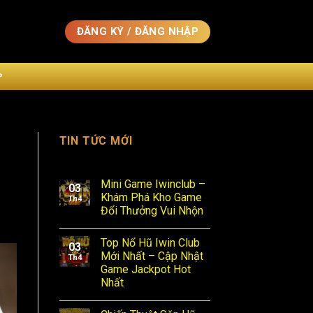
ĐĂNG KÝ / ĐĂNG NHẬP
P
TIN TỨC MỚI
Mini Game Iwinclub –
03
Khám Phá Kho Game
Th4
Đổi Thưởng Vui Nhộn
Top Nổ Hũ Iwin Club
03
Mới Nhất – Cập Nhật
Th4
Game Jackpot Hot
Nhất