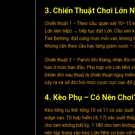
3. Chiến Thuật Chơi Lớn N
Chiến thuật 1 – Theo cầu: quan sát 10–15 k
Lớn liên tiếp) → tiếp tục đặt Lớn. Cầu xen
Flat Betting: đặt cùng mức mỗi ván, không t
Không cần theo cầu hay tăng giảm cược – c
Chiến thuật 3 – Paroli: khi thắng, nhân đôi 
hạn ở mức ban đầu. Phù hợp với Lớn Nhỏ vì 
(nhân đôi sau thua) là chiến thuật nguy hiể
xảy ra và sẽ đòi hỏi mức cược cực cao để g
4. Kèo Phụ – Có Nên Chơi
Kèo tổng cụ thể: tổng 10 và 11 có xác suấ
edge cao. Tổ hợp hiếm (4, 17) xác suất th
cho tam khổng bất kỳ, 1:180 cho tam khổng 
nên tập trung vào kèo Lớn/Nhỏ cơ bản với h