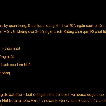
c kỳ quan trọng. Stop-loss: dừng khi thua 40% ngân sách phiên.
30%. Mỗi ván không quá 3–5% ngân sách. Không chơi quá 90 phút li
 – thấp nhất
vững nhất
 nhanh của Lớn Nhỏ
thoảng
ng để bắt đầu – luật đơn giản, tốc độ nhanh và house edge thấp.
lat Betting hoặc Paroli và quản lý vốn kỷ luật là công thức chơi